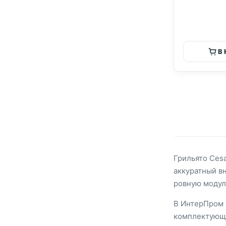
В
Грильято Ces
аккуратный вн
ровную модул
В ИнтерПром 
комплектующи