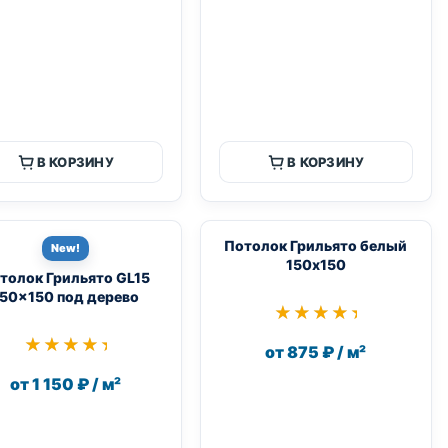
В КОРЗИНУ
В КОРЗИНУ
Потолок Грильято белый
New!
150х150
толок Грильято GL15
50×150 под дерево
★★★★★
★★★★★
★★★★★
★★★★★
от 875 ₽ / м²
от 1 150 ₽ / м²