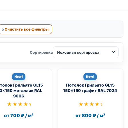
Очистить все фильтры
Исходная сортировка
Сортировка
New!
New!
толок Грильято GL15
Потолок Грильято GL15
0×150 металлик RAL
150×150 графит RAL 7024
9006
★★★★★
★★★★★
★★★★★
★★★★★
от 700 ₽ / м²
от 800 ₽ / м²