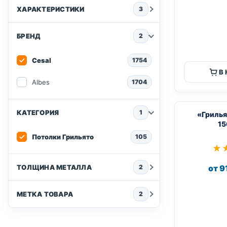
ХАРАКТЕРИСТИКИ
3
БРЕНД
2
Cesal
1754
В
Albes
1704
КАТЕГОРИЯ
1
«Грилья
15
Потолки Грильято
105
★
★
ТОЛЩИНА МЕТАЛЛА
от 9
2
МЕТКА ТОВАРА
2