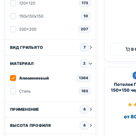
120x120
173
150х150х150
10
200x200
207
ВИД ГРИЛЬЯТО
7
В
МАТЕРИАЛ
2
Алюминиевый
1364
Потолок 
150×150 че
Сталь
163
★
★
ПРИМЕНЕНИЕ
4
от 8
ВЫСОТА ПРОФИЛЯ
4