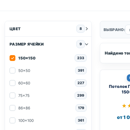
ЦВЕТ
8
ВЫБРАНО:
РАЗМЕР ЯЧЕЙКИ
9
Найдено то
150x150
233
50x50
391
60x60
227
Потолок 
150
75x75
299
★
★
86x86
179
от 1 
100x100
361