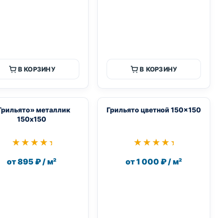
В КОРЗИНУ
В КОРЗИНУ
Грильято» металлик
Грильято цветной 150×150
150х150
★★★★★
★★★★★
★★★★★
★★★★★
от 895 ₽ / м²
от 1 000 ₽ / м²