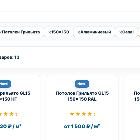
Потолки Грильято
150x150
Алюминиевый
Cesal
варов:
13
New!
New!
Грильято GL15
Потолок Грильято GL15
По
×150 НГ
150×150 RAL
15
★★★★
★★★★
★★★★★
★★★★★
020 ₽ / м²
от 1 500 ₽ / м²