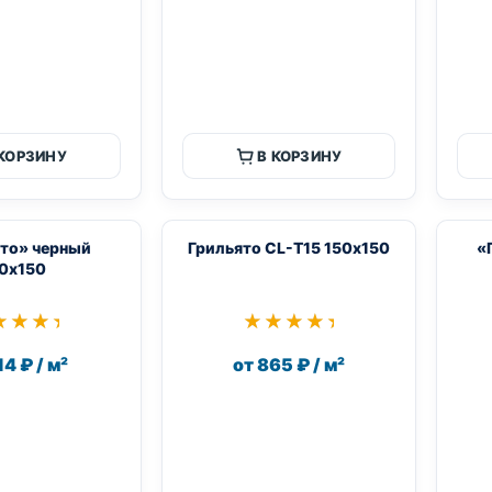
 КОРЗИНУ
В КОРЗИНУ
то» черный
Грильято CL-T15 150х150
«
0х150
★★★★
★★★★
★★★★★
★★★★★
14 ₽ / м²
от 865 ₽ / м²