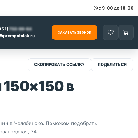
с 9-00 до 18-00
351)
750-99-64
ЗАКАЗАТЬ ЗВОНОК
Избранное
Корзи
0
@prompotolok.ru
СКОПИРОВАТЬ ССЫЛКУ
ПОДЕЛИТЬСЯ
 150×150 в
ний в Челябинске. Поможем подобрать
озаводская, 34.