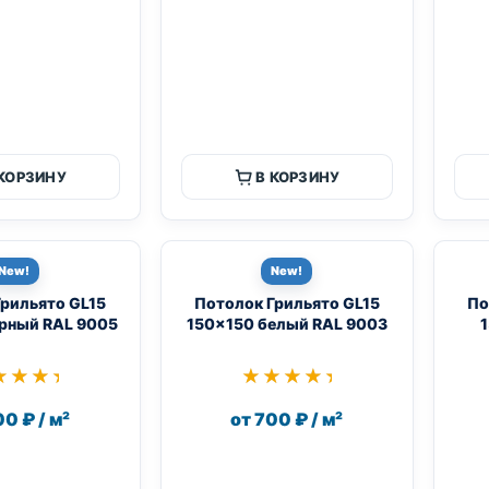
 КОРЗИНУ
В КОРЗИНУ
New!
New!
Грильято GL15
Потолок Грильято GL15
По
рный RAL 9005
150×150 белый RAL 9003
1
★★★★
★★★★
★★★★★
★★★★★
00 ₽ / м²
от 700 ₽ / м²