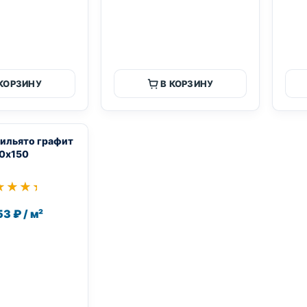
 КОРЗИНУ
В КОРЗИНУ
ильято графит
0х150
★★★★
★★★★
53 ₽ / м²